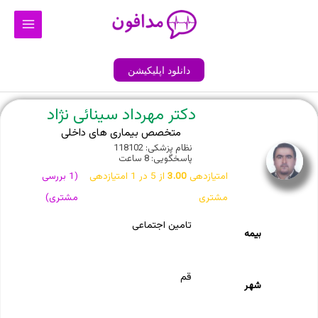
رش
Main
ه
Menu
حتوا
دانلود اپلیکیشن
دکتر مهرداد سینائی نژاد
متخصص بیماری های داخلی
نظام پزشکی: 118102
پاسخگویی: 8 ساعت
امتیازدهی
3.00
از 5 در
1
امتیازدهی
(
1
بررسی
مشتری
مشتری)
تامین اجتماعی
بیمه
قم
شهر