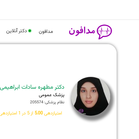
رش
م
ه
حتوا
دکتر آنلاین
مدافون
دکتر مطهره سادات ابراهیمی
پزشک عمومی
نظام پزشکی: 205574
امتیازدهی
5.00
از 5 در
1
امتیازدهی