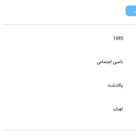
ی
1393
تامین اجتماعی
پاکدشت
تهران