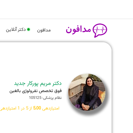
رش
م
ه
حتوا
دکتر آنلاین
مدافون
دکتر مریم پورکار جدید
فوق تخصص نفرولوژی بالغین
نظام پزشکی: 105125
امتیازدهی
5.00
از 5 در
1
امتیازدهی