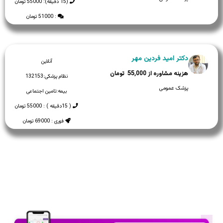
(15 دقیقه): 55000 تومان
: 51000 تومان
دکتر امید فردین مهر
آنلاین
55,000
نظام پزشکی:
132153
پزشک عمومی
بیمه:
تامین اجتماعی
( 15دقیقه ) : 55000 تومان
فوری : 69000 تومان