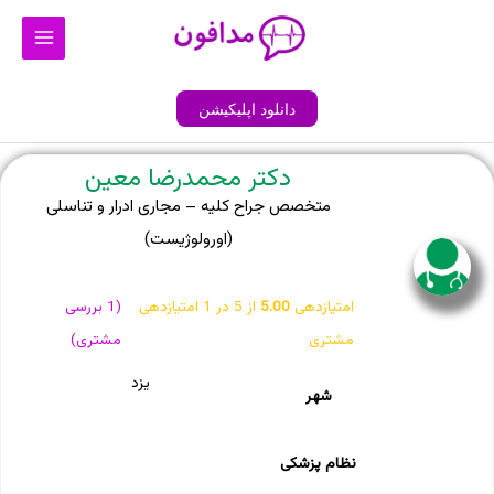
رش
Main
ه
Menu
حتوا
دانلود اپلیکیشن
دکتر محمدرضا معین
متخصص جراح کلیه – مجاری ادرار و تناسلی
(اورولوژیست)
امتیازدهی
5.00
از 5 در
1
امتیازدهی
(
1
بررسی
مشتری
مشتری)
یزد
شهر
نظام پزشکی