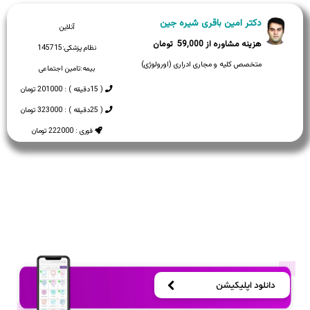
دکتر امین باقری شیره جین
آنلاین
59,000
نظام پزشکی:
145715
متخصص کلیه و مجاری ادراری (اورولوژی)
بیمه:
تامین اجتماعی
( 15دقیقه ) : 201000 تومان
( 25دقیقه ) : 323000 تومان
فوری : 222000 تومان