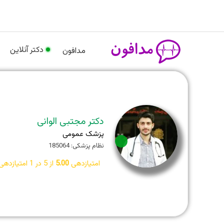
رش
م
ه
حتوا
دکتر آنلاین
مدافون
دکتر مجتبی الوانی
پزشک عمومی
آنلاین
نظام پزشکی: 185064
امتیازدهی
5.00
از 5 در
1
امتیازدهی