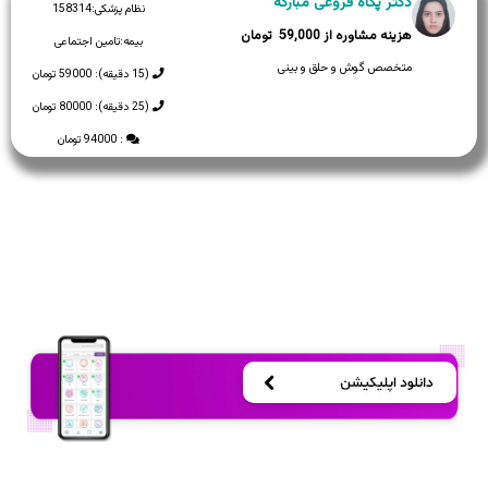
دکتر پگاه فروغی مبارکه
نظام پزشکی:
158314
59,000
بیمه:
تامین اجتماعی
متخصص گوش و حلق و بینی
(15 دقیقه): 59000 تومان
(25 دقیقه): 80000 تومان
: 94000 تومان