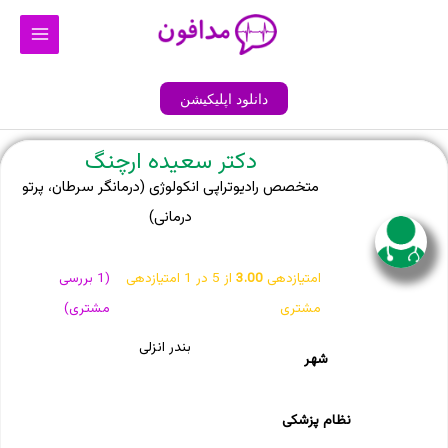
رش
Main
ه
Menu
حتوا
دانلود اپلیکیشن
دکتر سعیده ارچنگ
متخصص رادیوتراپی انكولوژی (درمانگر سرطان، پرتو
درمانی)
امتیازدهی
3.00
از 5 در
1
امتیازدهی
(
1
بررسی
مشتری
مشتری)
بندر انزلی
شهر
نظام پزشکی