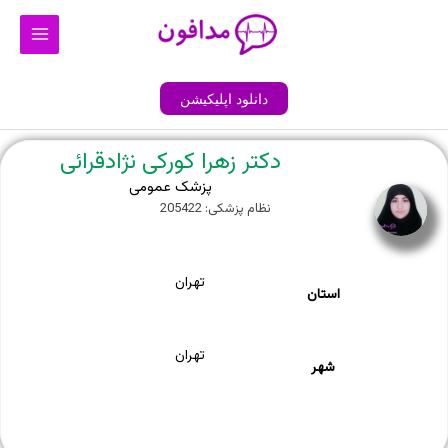
رش
Main
ه
Menu
حتوا
دانلود اپلیکیشن
دکتر زهرا کورکی نژادقرائی
پزشک عمومی
نظام پزشکی: 205422
تهران
استان
تهران
شهر