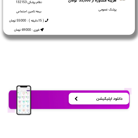
55,000
نظام پزشکی:
132153
پزشک عمومی
بیمه:
تامین اجتماعی
( 15دقیقه ) : 55000 تومان
فوری : 69000 تومان