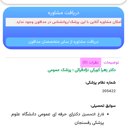
دریافت مشاوره
امکان مشاوره آنلاین با این پزشک/روانشناس در مدافون وجود ندارد.
دریافت مشاوره از سایر متخصصان مدافون
توضیحات
نظرات (0)
دکتر زهرا کورکی نژادقرائی ؛ پزشک عمومی
شماره نظام پزشکی:
205422
سوابق تحصیلی:
دکترای حرفه ای عمومی
دانشگاه علوم
فارغ التحصیل
پزشکی رفسنجان