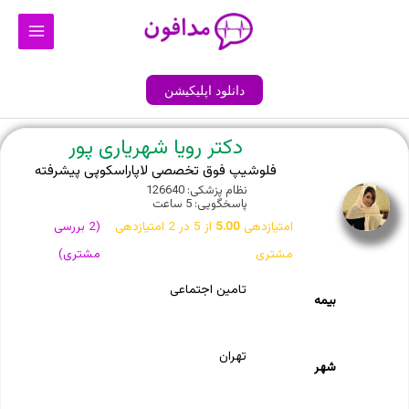
رش
Main
ه
Menu
حتوا
دانلود اپلیکیشن
دکتر رویا شهریاری پور
فلوشیپ فوق تخصصی لاپاراسکوپی پیشرفته
نظام پزشکی: 126640
پاسخگویی: 5 ساعت
امتیازدهی
5.00
از 5 در
2
امتیازدهی
(
2
بررسی
مشتری
مشتری)
تامین اجتماعی
بیمه
تهران
شهر