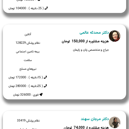
( 25 دقیقه ) : 104000 تومان
دکتر محدثه عالمی
آنلاین
150,000
نظام پزشکی:
128229
جراح و متخصص زنان و زایمان
بیمه:
تامین اجتماعی
سلامت
نیروهای مسلح
( 15دقیقه ) : 172000 تومان
( 25دقیقه ) : 283000 تومان
فوری : 326000 تومان
دکتر مرجان سهند
نظام پزشکی:
33419
74,000