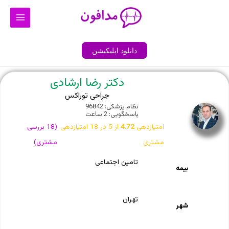
رش
Main
ه
Menu
حتوا
دانلود اپلیکیشن
دکتر رضا ارشادی
جراحی توراکس
نظام پزشکی: 96842
پاسخگویی: 2 ساعت
امتیازدهی
4.72
از 5 در
18
امتیازدهی
(
18
بررسی
مشتری
مشتری)
تامین اجتماعی
بیمه
تهران
شهر