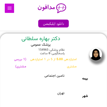
رش
Main
ه
Menu
حتوا
دانلود اپلیکیشن
دکتر بهاره سلطانی
پزشک عمومی
نظام پزشکی: 154965
پاسخگویی: 8 ساعت
امتیازدهی
5.00
از 5 در
1
امتیازدهی
(
1
بررسی
مشتری
مشتری)
تامین اجتماعی
بیمه
تهران
شهر