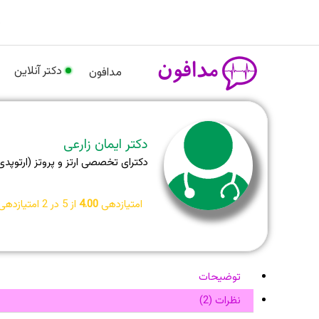
رش
م
ه
حتوا
دکتر آنلاین
مدافون
دکتر ایمان زارعی
دکترای تخصصی ارتز و پروتز (ارتوپدی
امتیازدهی
4.00
از 5 در
2
امتیازدهی
توضیحات
نظرات (2)