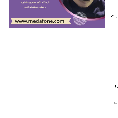
ورت
و
ته