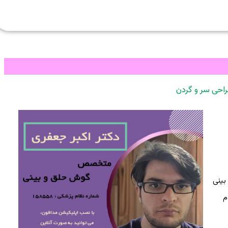
احی سر و گردن
ینی
م