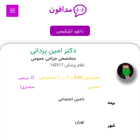
رش
Main
ه
Menu
حتوا
دانلود اپلیکیشن
دکتر امین یزدانی
متخصص جراحی عمومی
نظام پزشکی: 142317
آنلاین
امتیازدهی
5.00
از 5 در
2
امتیازدهی
(
2
بررسی
مشتری
مشتری)
تامین اجتماعی
بیمه
تهران
شهر