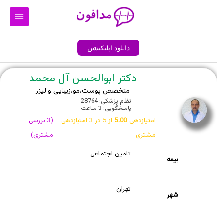
رش
Main
ه
Menu
حتوا
دانلود اپلیکیشن
دکتر ابوالحسن آل محمد
متخصص پوست،مو،زیبایی و لیزر
نظام پزشکی: 28764
پاسخگویی: 3 ساعت
امتیازدهی
5.00
از 5 در
3
امتیازدهی
(
3
بررسی
مشتری
مشتری)
تامین اجتماعی
بیمه
تهران
شهر