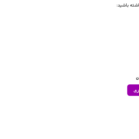
شته باشید:
زی