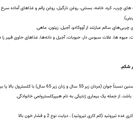
ای چرب، کره، خامه، بستنی، روغن نارگیل، روغن پالم و غذاهای آماده سرخ
نی).
چربی‌های سالم عبارتند از آووکادو، آجیل، زیتون، ماهی.
، میوه ها، غلات سبوس دار، حبوبات، آجیل و دانه‌ها، غذاهای حاوی فیبر را د
ر شکم.
– در برخی خانواده ها، ممکن است چندین نفر در سنین نسبتاً جوان (مردان زیر 55 سال و زنان زیر 65
باشد، از جمله یک بیماری ژنتیکی به نام هیپرکلسترولمی خانوادگی.
تیروئید (کم کاری تیروئید) ، دیابت نوع 2 و فشار خون بالا