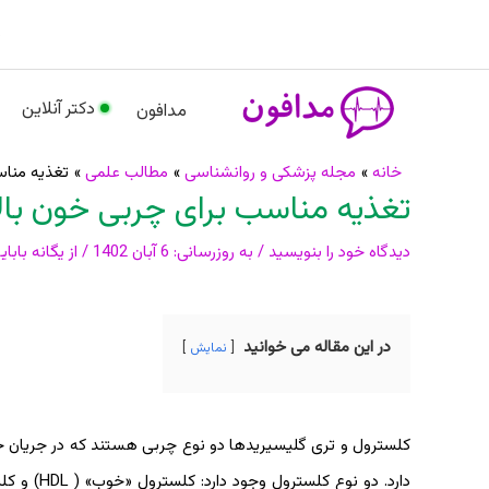
رش
م
ه
حتوا
دکتر آنلاین
مدافون
پیمایش
خانه
مجله پزشکی و روانشناسی
مطالب علمی
تغذیه مناس
تغذیه مناسب برای چربی خون بال
نوشته
دیدگاه‌ خود را بنویسید
/ به روزرسانی:
6 آبان 1402
/ از
یگانه بابای
در این مقاله می خوانید
نمایش
کلسترول و تری گلیسیریدها دو نوع چربی هستند که در جریان