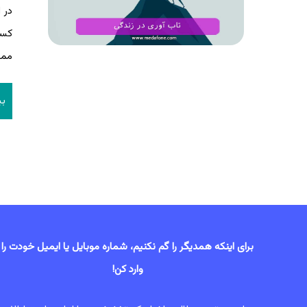
زن
در 
چ
کسب
را
ممک
ها
بر
بی
تا
آو
برای اینکه همدیگر را گم نکنیم، شماره موبایل یا ایمیل خودت را
وارد کن!