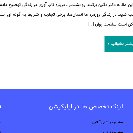
دگی
این مقاله دکتر نگین برکت، روانشناس، درباره تاب آوری در زندگی توضیح داده ا
یست؟
 کنید. در زندگی روزمره ما انسان‌ها، برخی تجارب و شرایط به گونه ای 
ه
ن است سلامت روان […]
یی
ای
شتر بخوانید »
ب
ری
لینک تخصص ها در اپلیکیشن
ت
مشاوره پزشکی آنلاین
د
مشاوره تلفنی
د