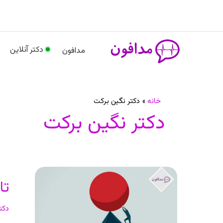
رش
م
ه
حتوا
دکتر آنلاین
مدافون
خانه
دکتر نگین برکت
دکتر نگین برکت
تا
تا
آو
در
دکت