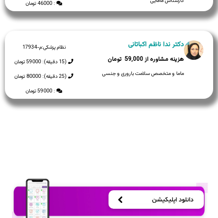
کارشناس مامایی
: 46000 تومان
دکتر ندا ناظم اکباتانی
نظام پزشکی:
م-17934
59,000
(15 دقیقه): 59000 تومان
ماما و متخصص سلامت باروری و جنسی
(25 دقیقه): 80000 تومان
: 59000 تومان