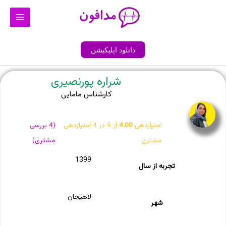
رش
Main
ه
Menu
حتوا
دانلود اپلیکیشن
شراره پورنصیری
کارشناس مامایی
امتیازدهی
4.00
از 5 در
4
امتیازدهی
(
4
بررسی
مشتری
مشتری)
1399
تجربه از سال
لاهیجان
شهر