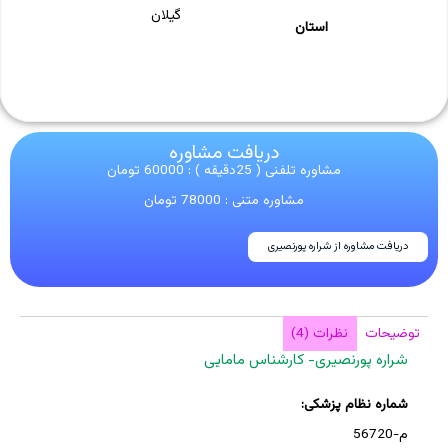
گیلان
استان
دریافت مشاوره
مشاوره تلفنی ( 25دقیقه ) : 60000 تومان
مشاوره متنی : 78000 تومان
دریافت مشاوره از شراره پورنصیری
توضیحات
نظرات (4)
شراره پورنصیری- کارشناس مامایی
شماره نظام پزشکی:
م-56720