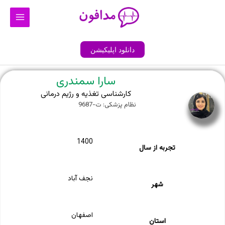
رش
Main
ه
Menu
حتوا
دانلود اپلیکیشن
سارا سمندری
کارشناسی تغذیه و رژیم درمانی
نظام پزشکی: ت-9687
1400
تجربه از سال
نجف آباد
شهر
اصفهان
استان