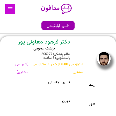
رش
Main
ه
Menu
حتوا
دانلود اپلیکیشن
دکتر فرهود معاونی پور
پزشک عمومی
نظام پزشکی: 200277
پاسخگویی: 8 ساعت
امتیازدهی
5.00
از 5 در
1
امتیازدهی
(
1
بررسی
مشتری
مشتری)
تامین اجتماعی
بیمه
تهران
شهر