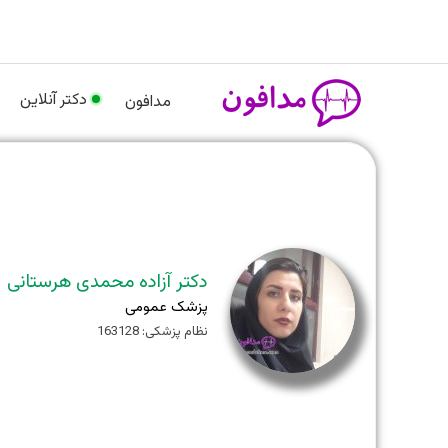
رش
م
ه
حتوا
دکتر آنلاین
مدافون
دکتر آزاده محمدی هرستانی
پزشک عمومی
نظام پزشکی: 163128