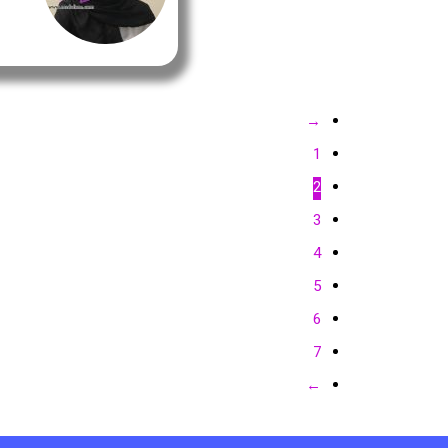
→
1
2
3
4
5
6
7
←