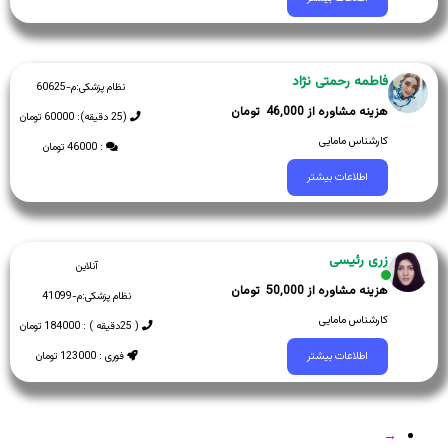
فاطمه رحمتی نژاد
نظام پزشکی:
م-60625
46,000
(25 دقیقه): 60000 تومان
کارشناس مامایی
: 46000 تومان
اطلاعات بیشتر
زری رئیسی
آنلاین
50,000
نظام پزشکی:
م-41099
کارشناس مامایی
( 25دقیقه ) : 184000 تومان
فوری : 123000 تومان
اطلاعات بیشتر
→