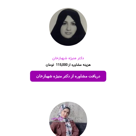
دکتر منیژه شهبازخان
115,000
دریافت مشاوره از دکتر منیژه شهبازخان