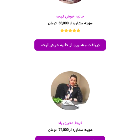
حانیه خوش لهجه
83,000
11
امتیازدهی
4.73
از 5
دریافت مشاوره از حانیه خوش لهجه
در
امتیازدهی
مشتری
فروغ معیری راد
74,000