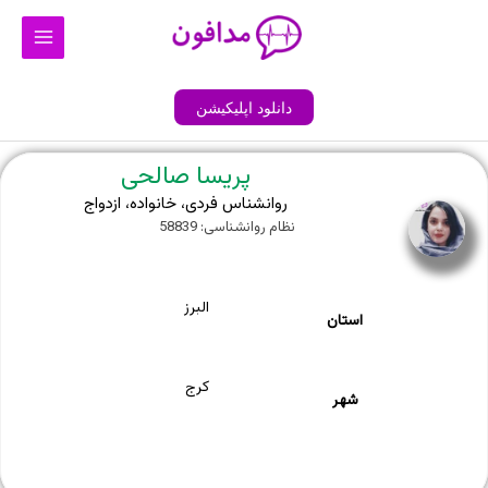
رش
Main
ه
Menu
حتوا
دانلود اپلیکیشن
پریسا صالحی
روانشناس فردی، خانواده، ازدواج
نظام روانشناسی: 58839
البرز
استان
کرج
شهر