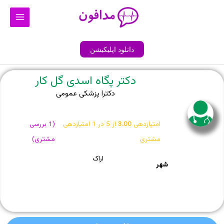
رش
Main
ه
Menu
حتوا
دانلود اپلیکیشن
دکتر پگاه اسدی گل کار
دکترا پزشکی عمومی
امتیازدهی
3.00
از 5 در
1
امتیازدهی
(
1
بررسی
مشتری
مشتری)
اراک
شهر