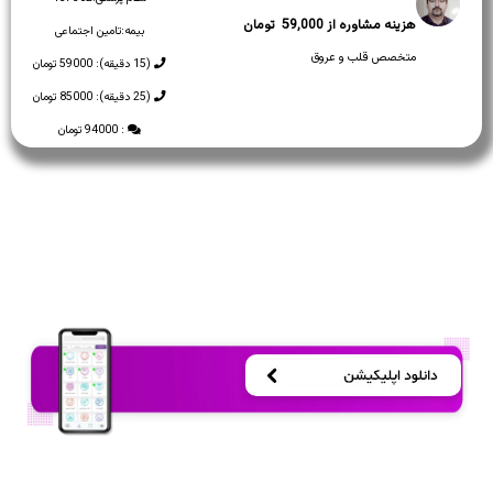
59,000
بیمه:
تامین اجتماعی
متخصص قلب و عروق
(15 دقیقه): 59000 تومان
(25 دقیقه): 85000 تومان
: 94000 تومان