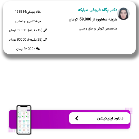
دکتر پگاه فروغی مبارکه
نظام پزشکی:
158314
59,000
بیمه:
تامین اجتماعی
متخصص گوش و حلق و بینی
(15 دقیقه): 59000 تومان
(25 دقیقه): 80000 تومان
: 94000 تومان