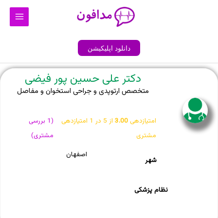
رش
Main
ه
Menu
حتوا
دانلود اپلیکیشن
دکتر علی حسین پور فیضی
متخصص ارتوپدی و جراحی استخوان و مفاصل
امتیازدهی
3.00
از 5 در
1
امتیازدهی
(
1
بررسی
مشتری
مشتری)
اصفهان
شهر
نظام پزشکی