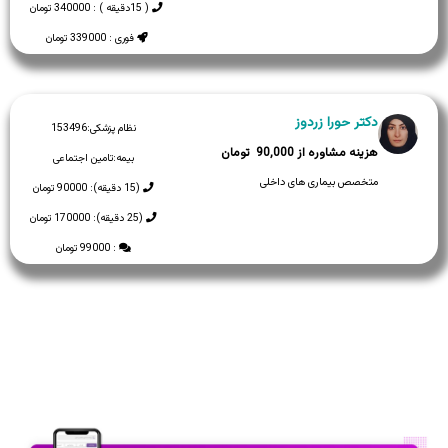
( 15دقیقه ) : 340000 تومان
فوری : 339000 تومان
دکتر حورا زردوز
نظام پزشکی:
153496
90,000
بیمه:
تامین اجتماعی
متخصص بیماری های داخلی
(15 دقیقه): 90000 تومان
(25 دقیقه): 170000 تومان
: 99000 تومان