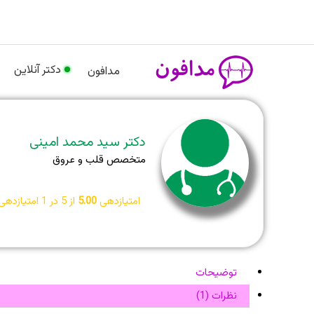
رش
م
ه
حتوا
دکتر آنلاین
مدافون
دکتر سید محمد امینی
متخصص قلب و عروق
امتیازدهی
5.00
از 5 در
1
امتیازدهی
توضیحات
نظرات (1)