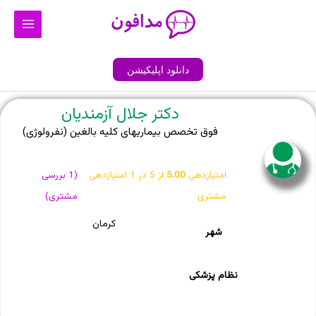
رش
Main
ه
Menu
حتوا
دانلود اپلیکیشن
دکتر جلال آزمندیان
فوق تخصص بیماریهای کلیه بالغین (نفرولوژی)
امتیازدهی
5.00
از 5 در
1
امتیازدهی
(
1
بررسی
مشتری
مشتری)
کرمان
شهر
نظام پزشکی